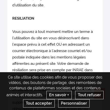
d'utilisation du site.
RESILIATION
Vous pouvez à tout moment mettre un terme à
l’utilisation du site en vous désinscrivant dans
l’espace prévu à cet effet OU en adressant un
courrier électronique à l’adresse courriel et/ou
postale indiquée dans les mentions légales
afférentes au présent site. Votre demande de
résiliation sera prise en compte par INRAE dans
les meilleurs délais.
Ce site utilise des cookies afin de vous proposer des
vidéos, des boutons de partage, des remontées de
contenus de plateformes sociales et des contenus
En cas de non-respect des obligations définies
animés et interactifs.
En savoir +
Tout refuser
aux présentes, INRAE se réserve le droit de
Re
supprimer votre compte, d’empêcher votre
Tout accepter
Personnaliser
réinscription et d’engager toute action et/ou